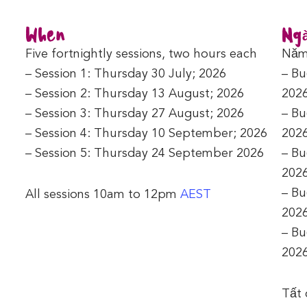
When
Ngà
Five fortnightly sessions, two hours each
Năm 
– Session 1: Thursday 30 July; 2026
– Bu
– Session 2: Thursday 13 August; 2026
202
– Session 3: Thursday 27 August; 2026
– Bu
– Session 4: Thursday 10 September; 2026
202
– Session 5: Thursday 24 September 2026
– Bu
202
– Bu
All sessions 10am to 12pm
AEST
202
– Bu
202
Tất 