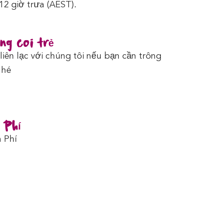
12 giờ trưa (AEST).
ng coi trẻ
liên lạc với chúng tôi nếu bạn cần trông
nhé
 Phí
 Phí