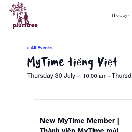
Skip
to
Therapy
content
« All Events
MyTime tiếng Việt
Thursday 30 July
Thursd
10:00 am
@
–
New MyTime Member |
Thành viên MyTime mới