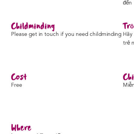
đến 
Childminding
Trô
Please get in touch if you need childminding
Hãy 
trẻ 
Cost
Chi
Free
Miễn
Where