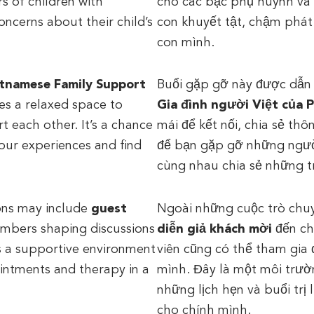
s of children with
cho các bậc phụ huynh và n
oncerns about their child’s
con khuyết tật, chậm phát 
con mình.
etnamese Family Support
Buổi gặp gỡ này được dẫn
des a relaxed space to
Gia đình người Việt của 
t each other. It’s a chance
mái để kết nối, chia sẻ thô
our experiences and find
để bạn gặp gỡ những ngườ
cùng nhau chia sẻ những t
ions may include
guest
Ngoài những cuộc trò chu
embers shaping discussions
diễn giả khách mời
đến ch
s a supportive environment
viên cũng có thể tham gia
intments and therapy in a
mình. Đây là một môi trườn
những lịch hẹn và buổi trị 
cho chính mình.