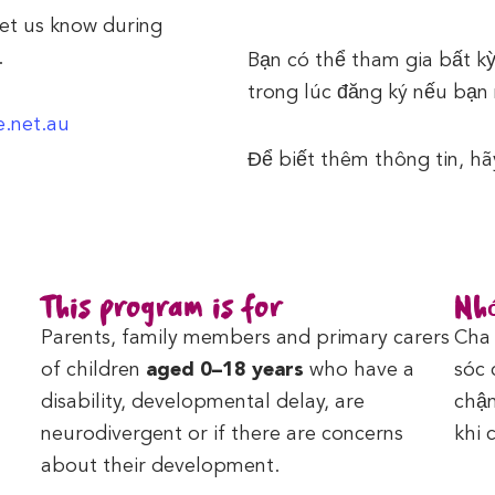
let us know during
.
Bạn có thể tham gia bất kỳ
trong lúc đăng ký nếu bạn
.net.au
Để biết thêm thông tin, h
This program is for
Nhó
Parents, family members and primary carers
Cha 
of children
aged 0–18 years
who have a
sóc 
disability, developmental delay, are
chậm
neurodivergent or if there are concerns
khi 
about their development.