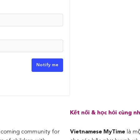
Notify me
Kết nối & học hỏi cùng n
lcoming community for
Vietnamese MyTime
là mộ