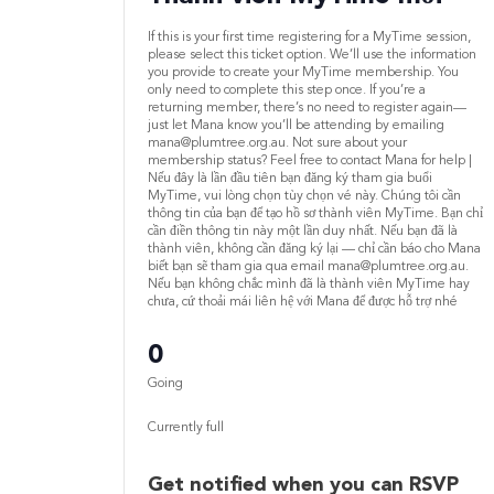
If this is your first time registering for a MyTime session,
please select this ticket option. We’ll use the information
you provide to create your MyTime membership. You
only need to complete this step once. If you’re a
returning member, there’s no need to register again—
just let Mana know you’ll be attending by emailing
mana@plumtree.org.au. Not sure about your
membership status? Feel free to contact Mana for help |
Nếu đây là lần đầu tiên bạn đăng ký tham gia buổi
MyTime, vui lòng chọn tùy chọn vé này. Chúng tôi cần
thông tin của bạn để tạo hồ sơ thành viên MyTime. Bạn chỉ
cần điền thông tin này một lần duy nhất. Nếu bạn đã là
thành viên, không cần đăng ký lại — chỉ cần báo cho Mana
biết bạn sẽ tham gia qua email mana@plumtree.org.au.
Nếu bạn không chắc mình đã là thành viên MyTime hay
chưa, cứ thoải mái liên hệ với Mana để được hỗ trợ nhé
0
Going
Currently full
Get notified when you can RSVP