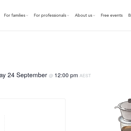
For families
For professionals
About us
Free events
B
ay 24 September
12:00 pm
@
AEST